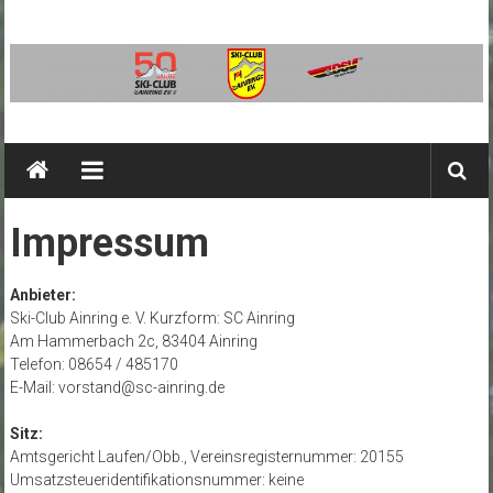
Zum
Inhalt
springen
SC
Ainring
Ski-
Impressum
Club
Ainring
Anbieter:
e.V.
Ski-Club Ainring e. V. Kurzform: SC Ainring
Am Hammerbach 2c, 83404 Ainring
Telefon: 08654 / 485170
E-Mail: vorstand@sc-ainring.de
Sitz:
Amtsgericht Laufen/Obb., Vereinsregisternummer: 20155
Umsatzsteueridentifikationsnummer: keine