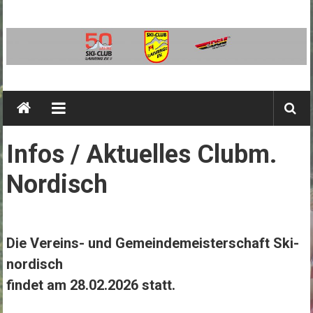
Zum
Inhalt
springen
SC
Ainring
Ski-
Infos / Aktuelles Clubm.
Club
Ainring
Nordisch
e.V.
Die Vereins- und Gemeindemeisterschaft Ski-
nordisch
findet am 28.02.2026 statt.