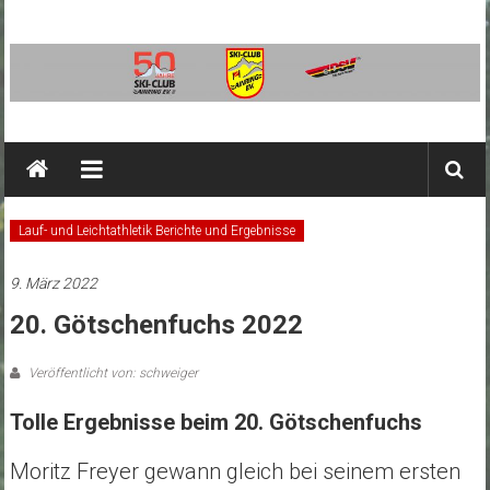
Zum
Inhalt
springen
SC
Ainring
Ski-
Lauf- und Leichtathletik Berichte und Ergebnisse
Club
Ainring
9. März 2022
e.V.
20. Götschenfuchs 2022
Veröffentlicht von: schweiger
Tolle Ergebnisse beim 20. Götschenfuchs
Moritz Freyer gewann gleich bei seinem ersten