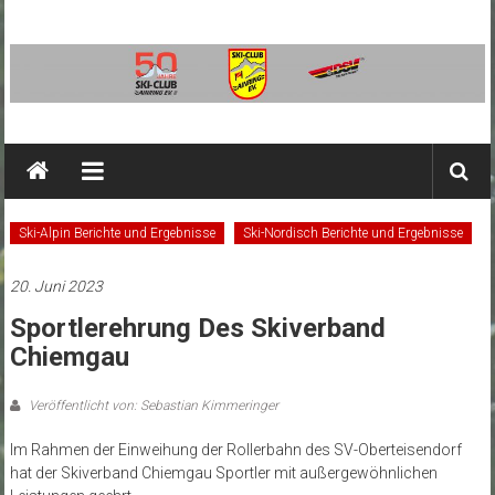
Zum
Inhalt
springen
SC
Ainring
Ski-
Ski-Alpin Berichte und Ergebnisse
Ski-Nordisch Berichte und Ergebnisse
Club
Ainring
20. Juni 2023
e.V.
Sportlerehrung Des Skiverband
Chiemgau
Veröffentlicht von: Sebastian Kimmeringer
Im Rahmen der Einweihung der Rollerbahn des SV-Oberteisendorf
hat der Skiverband Chiemgau Sportler mit außergewöhnlichen