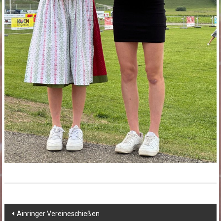
Beitragsnavigation
Ainringer Vereineschießen