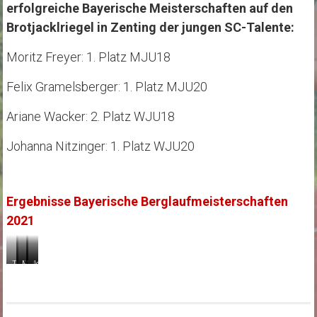
erfolgreiche Bayerische Meisterschaften auf den
Brotjacklriegel in Zenting der jungen SC-Talente:
Moritz Freyer: 1. Platz MJU18
Felix Gramelsberger: 1. Platz MJU20
Ariane Wacker: 2. Platz WJU18
Johanna Nitzinger: 1. Platz WJU20
Ergebnisse Bayerische Berglaufmeisterschaften
2021
Teilnehmer
Felix
Moritz
Ariane
Johanna
des
Gramelberger
Freyer
Wacker
Nitzinger
SC
(rechts)
(rechts)
(rechts)
(links)
von
1.
1.
2.
1.
links:
Platz
Platz
Platz
Platz