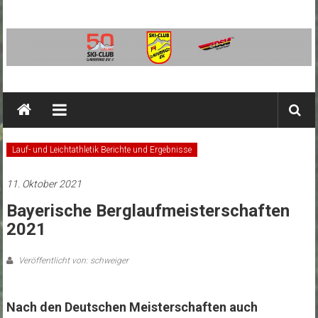
Zum
Inhalt
springen
SC
Ainring
Ski-
Lauf- und Leichtathletik Berichte und Ergebnisse
Club
Ainring
11. Oktober 2021
e.V.
Bayerische Berglaufmeisterschaften
2021
Veröffentlicht von: schweiger
Nach den Deutschen Meisterschaften auch