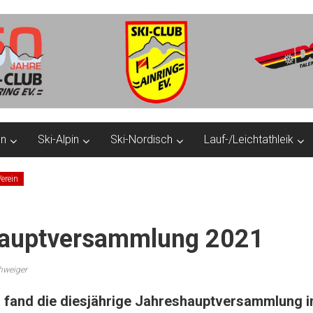
en
Ski-Alpin
Ski-Nordisch
Lauf-/Leichtathleik
erein
auptversammlung 2021
chweiger
 fand die diesjährige Jahreshauptversammlung i