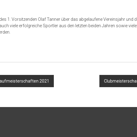
des 1. Vorsitzenden Olaf Tanner über das abgelaufene Vereinsjahr und d
uch viele erfolgreiche Sportler aus den letzten beiden Jahren sowie viele 
erden.
vigation
laufmeisterschaften 2021
Clubmeisterschaf