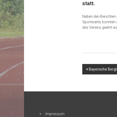
statt.
Neben den Berichten 
Sportwarte, konnten a
des Vereins geehrt w
Beitragsna
Bayerische Berg
Impressum