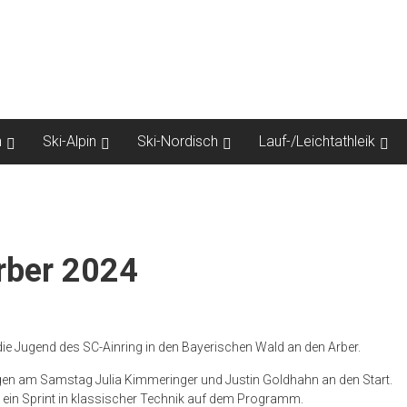
n
Ski-Alpin
Ski-Nordisch
Lauf-/Leichtathleik
rber 2024
e Jugend des SC-Ainring in den Bayerischen Wald an den Arber.
en am Samstag Julia Kimmeringer und Justin Goldhahn an den Start.
ein Sprint in klassischer Technik auf dem Programm.