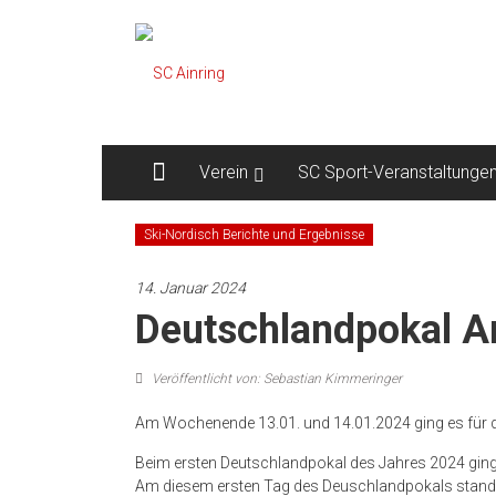
Zum
SC
Inhalt
springen
Ainring
Ski-
Club
Verein
SC Sport-Veranstaltunge
Ainring
e.V.
Ski-Nordisch Berichte und Ergebnisse
14. Januar 2024
Deutschlandpokal A
Veröffentlicht von: Sebastian Kimmeringer
Am Wochenende 13.01. und 14.01.2024 ging es für di
Beim ersten Deutschlandpokal des Jahres 2024 ging
Am diesem ersten Tag des Deuschlandpokals stand 