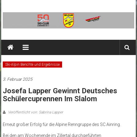
Zum
Inhalt
springen
SC
Ainring
Ski-
Ski-Alpin Berichte und Ergebnisse
Club
Ainring
3. Februar 2025
e.V.
Josefa Lapper Gewinnt Deutsches
Schülercuprennen Im Slalom
Veröffentlicht von: Sabrina Lapper
Erneut großer Erfolg für die Alpine Renngruppe des SC Ainring.
Bei den am Wochenende im Zillertal durchgeführten