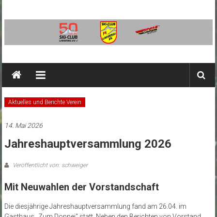
Zum
Inhalt
springen
SC
Ainring
Ski-
Aktuelles und Berichte Verein
Club
Ainring
14. Mai 2026
e.V.
Jahreshauptversammlung 2026
Veröffentlicht von: schweiger
Mit Neuwahlen der Vorstandschaft
Die diesjährige Jahreshauptversammlung fand am 26.04. im
Gasthaus „Zum Doppei“ statt. Neben den Berichten von Vorstand,