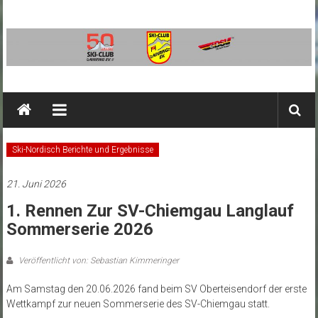
Zum
Inhalt
springen
SC
Ainring
Ski-
Ski-Nordisch Berichte und Ergebnisse
Club
Ainring
21. Juni 2026
e.V.
1. Rennen Zur SV-Chiemgau Langlauf
Sommerserie 2026
Veröffentlicht von: Sebastian Kimmeringer
Am Samstag den 20.06.2026 fand beim SV Oberteisendorf der erste
Wettkampf zur neuen Sommerserie des SV-Chiemgau statt.