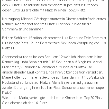
Szabo um die Plätze in den TopTen. Paulina erreichte knapp vor Lisa
den 7. Platz. Lisa müsste sich mit einem super Platz 8 zufrieden
geben. Linxi Liu erreichte mit Platz 19 einen Top20 Platz.
Neuzugang Michael Götzinger startete in Oberteisendorf sein erstes
Rennen. Könnte dort aber mit Platz 11 schon Punkte für die
Sommerwertung sammeln.
Bei den Schülern 12 männlich starteten Luis Rohr und Felix Stemmler.
Luis belegte Platz 12 und Felix mit zwei Sekunden Vorsprung vor Luis
Platz 11.
Spannend wurde es bei den Schülern 12 weiblich. Nach dem Inline
Rennen lag Linda Schaider mit 1,15 Sekunden auf Siegkurs. Mariel
Freier mit 2,6 Sekunden Rückstand auf Linda auf Platz 4. Bei
anschließenden Lauf konnte Linda Ihre Spitzenposition verteidigen.
Mariel holte nochmal eine Sekunde auf, kam dann mit 1,38 Sekunden
Rückstand auf Linda auf Platz 2. Maria Bayer verteidigte auch im
zweiten Durchgang Ihren TopTen Platz. Sie sicherte sich einen super
Platz7.
Wie schon Maria, verteidigte auch Leonie Körner Ihren Top20 Platz.
Sie sicherte sich den 16. Platz.