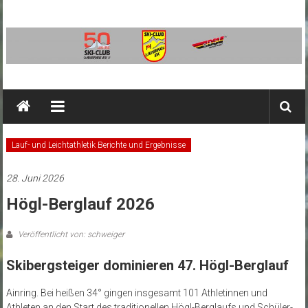
Zum
Inhalt
springen
SC
Ainring
Ski-
Lauf- und Leichtathletik Berichte und Ergebnisse
Club
Ainring
28. Juni 2026
e.V.
Högl-Berglauf 2026
Veröffentlicht von: schweiger
Skibergsteiger dominieren 47. Högl-Berglauf
Ainring. Bei heißen 34° gingen insgesamt 101 Athletinnen und
Athleten an den Start des traditionellen Högl-Berglaufs und Schüler-