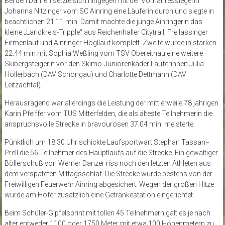
Bei den Damen setzte sich hingegen mit der Vorhahressiegerin
Johanna Nitzinger vom SC Ainring eine Läuferin durch und siegte in
beachtlichen 21:11 min. Damit machte die junge Ainringerin das
kleine „Landkreis-Tripple“ aus Reichenhaller Citytrail, Freilassinger
Firmenlauf und Ainringer Högllauf komplett. Zweite wurde in starken
22:44 min mit Sophia Weßling vom TSV Obereitnau eine weitere
Skibergsteigerin vor den Skimo-Juniorenkader Läuferinnen Julia
Hollerbach (DAV Schongau) und Charlotte Dettmann (DAV
Leitzachtal).
Herausragend war allerdings die Leistung der mittlerweile 78 jährigen
Karin Pfeiffer vom TUS Mitterfelden, die als älteste Teilnehmerin die
anspruchsvolle Strecke in bravourösen 37:04 min. meisterte.
Pünktlich um 18:30 Uhr schickte Laufsportwart Stephan Tassani-
Prell die 56 Teilnehmer des Hauptlaufs auf die Strecke. Ein gewaltiger
Böllerschuß von Werner Danzer riss noch den letzten Athleten aus
dem verspäteten Mittagsschlaf. Die Strecke wurde bestens von der
Freiwilligen Feuerwehr Ainring abgesichert. Wegen der großen Hitze
wurde am Hofer zusätzlich eine Getränkestation eingerichtet.
Beim Schüler-Gipfelsprint mit tollen 45 Teilnehmern galt es je nach
alter entweder 1100 oder 1750 Meter mit etwa 100 Höhenmetern zu