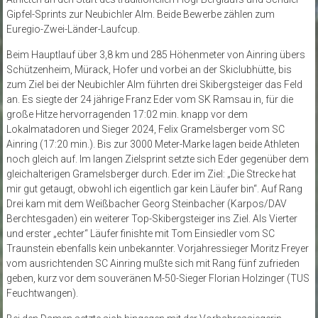
Gipfel-Sprints zur Neubichler Alm. Beide Bewerbe zählen zum
Euregio-Zwei-Länder-Laufcup.
Beim Hauptlauf über 3,8 km und 285 Höhenmeter von Ainring übers
Schützenheim, Mürack, Hofer und vorbei an der Skiclubhütte, bis
zum Ziel bei der Neubichler Alm führten drei Skibergsteiger das Feld
an. Es siegte der 24 jährige Franz Eder vom SK Ramsau in, für die
große Hitze hervorragenden 17:02 min. knapp vor dem
Lokalmatadoren und Sieger 2024, Felix Gramelsberger vom SC
Ainring (17:20 min.). Bis zur 3000 Meter-Marke lagen beide Athleten
noch gleich auf. Im langen Zielsprint setzte sich Eder gegenüber dem
gleichalterigen Gramelsberger durch. Eder im Ziel: „Die Strecke hat
mir gut getaugt, obwohl ich eigentlich gar kein Läufer bin“. Auf Rang
Drei kam mit dem Weißbacher Georg Steinbacher (Karpos/DAV
Berchtesgaden) ein weiterer Top-Skibergsteiger ins Ziel. Als Vierter
und erster „echter“ Läufer finishte mit Tom Einsiedler vom SC
Traunstein ebenfalls kein unbekannter. Vorjahressieger Moritz Freyer
vom ausrichtenden SC Ainring mußte sich mit Rang fünf zufrieden
geben, kurz vor dem souveränen M-50-Sieger Florian Holzinger (TUS
Feuchtwangen).