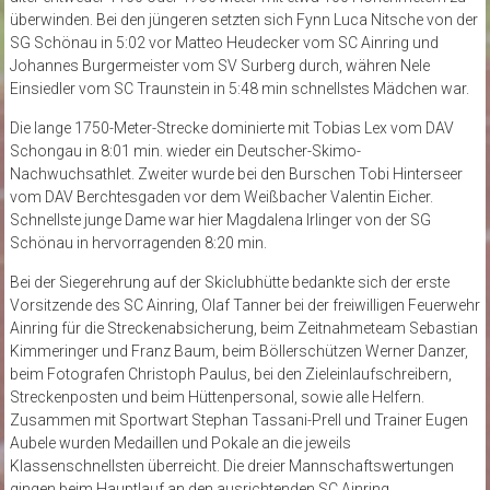
überwinden. Bei den jüngeren setzten sich Fynn Luca Nitsche von der
SG Schönau in 5:02 vor Matteo Heudecker vom SC Ainring und
Johannes Burgermeister vom SV Surberg durch, währen Nele
Einsiedler vom SC Traunstein in 5:48 min schnellstes Mädchen war.
Die lange 1750-Meter-Strecke dominierte mit Tobias Lex vom DAV
Schongau in 8:01 min. wieder ein Deutscher-Skimo-
Nachwuchsathlet. Zweiter wurde bei den Burschen Tobi Hinterseer
vom DAV Berchtesgaden vor dem Weißbacher Valentin Eicher.
Schnellste junge Dame war hier Magdalena Irlinger von der SG
Schönau in hervorragenden 8:20 min.
Bei der Siegerehrung auf der Skiclubhütte bedankte sich der erste
Vorsitzende des SC Ainring, Olaf Tanner bei der freiwilligen Feuerwehr
Ainring für die Streckenabsicherung, beim Zeitnahmeteam Sebastian
Kimmeringer und Franz Baum, beim Böllerschützen Werner Danzer,
beim Fotografen Christoph Paulus, bei den Zieleinlaufschreibern,
Streckenposten und beim Hüttenpersonal, sowie alle Helfern.
Zusammen mit Sportwart Stephan Tassani-Prell und Trainer Eugen
Aubele wurden Medaillen und Pokale an die jeweils
Klassenschnellsten überreicht. Die dreier Mannschaftswertungen
gingen beim Hauptlauf an den ausrichtenden SC Ainring