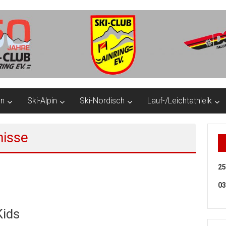
en
Ski-Alpin
Ski-Nordisch
Lauf-/Leichtathleik
nisse
25
03
Kids